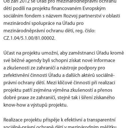
Od září 2012 se Úřad pro mezinárodněprávní ochranu
dětí podílí na projektu financovaném Evropským
sociálním fondem s názvem Rozvoj partnerství v oblasti
mezinárodní spolupráce na Úřadu pro
mezinárodněprávní ochranu dětí, reg. číslo:
CZ.1.04/5.1.00/81.00002.
Účast na projektu umožní, aby zaměstnanci Úřadu kromě
své běžné agendy byli schopni získat nové informace
a zkušenosti ze zahraničí a nástroje podpory pro
zefektivnění činnosti Úřadu a dalších aktérů sociálně-
právní ochrany dětí. Mezi klíčové činnosti při realizaci
projektu patří zejména výměna zkušeností a přenos
dobré praxe ze zahraničí, stejně tak i šíření získaného
know-how a výstupů projektu.
Realizace projektu přispěje k efektivní a transparentní
sociálně-právní ochraně dětí v mezinárodním měřítku,