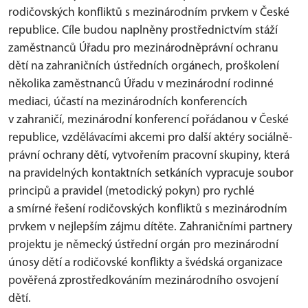
rodičovských konfliktů s mezinárodním prvkem v České
republice. Cíle budou naplněny prostřednictvím stáží
zaměstnanců Úřadu pro mezinárodněprávní ochranu
dětí na zahraničních ústředních orgánech, proškolení
několika zaměstnanců Úřadu v mezinárodní rodinné
mediaci, účastí na mezinárodních konferencích
v zahraničí, mezinárodní konferencí pořádanou v České
republice, vzdělávacími akcemi pro další aktéry sociálně-
právní ochrany dětí, vytvořením pracovní skupiny, která
na pravidelných kontaktních setkáních vypracuje soubor
principů a pravidel (metodický pokyn) pro rychlé
a smírné řešení rodičovských konfliktů s mezinárodním
prvkem v nejlepším zájmu dítěte. Zahraničními partnery
projektu je německý ústřední orgán pro mezinárodní
únosy dětí a rodičovské konflikty a švédská organizace
pověřená zprostředkováním mezinárodního osvojení
dětí.