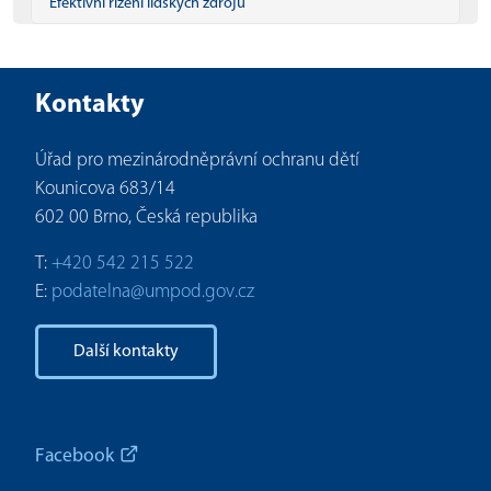
Efektivní řízení lidských zdrojů
Kontakty
Úřad pro mezinárodněprávní ochranu dětí
Kounicova 683/14
602 00 Brno, Česká republika
T:
+420 542 215 522
E:
podatelna@umpod.gov.cz
Další kontakty
Facebook