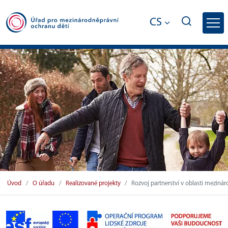
CS
Rozvoj partnerství v oblasti mezinárodn
Úvod
O úřadu
Realizované projekty
Rozvoj partnerství v oblasti meziná