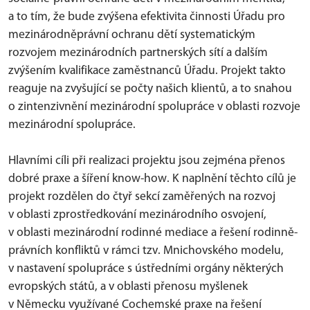
a to tím, že bude zvýšena efektivita činnosti Úřadu pro
mezinárodněprávní ochranu dětí systematickým
rozvojem mezinárodních partnerských sítí a dalším
zvýšením kvalifikace zaměstnanců Úřadu. Projekt takto
reaguje na zvyšující se počty našich klientů, a to snahou
o zintenzivnění mezinárodní spolupráce v oblasti rozvoje
mezinárodní spolupráce.
Hlavními cíli při realizaci projektu jsou zejména přenos
dobré praxe a šíření know-how. K naplnění těchto cílů je
projekt rozdělen do čtyř sekcí zaměřených na rozvoj
v oblasti zprostředkování mezinárodního osvojení,
v oblasti mezinárodní rodinné mediace a řešení rodinně-
právních konfliktů v rámci tzv. Mnichovského modelu,
v nastavení spolupráce s ústředními orgány některých
evropských států, a v oblasti přenosu myšlenek
v Německu využívané Cochemské praxe na řešení