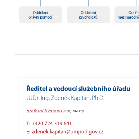
Ředitel a vedoucí služebního úřadu
JUDr. Ing. Zdeněk Kapitán, Ph.D.
profesní životopis
(PDF, 100 kB)
T:
+420 724 319 641
E:
zdenek.kapitan@umpod.gov.cz