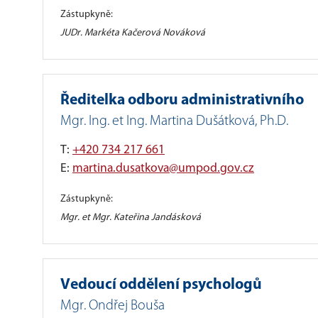
Zástupkyně:
JUDr. Markéta Kačerová Nováková
Ředitelka odboru administrativního
Mgr. Ing. et Ing. Martina Dušátková, Ph.D.
T:
+420 734 217 661
E:
martina.dusatkova@umpod.gov.cz
Zástupkyně:
Mgr. et Mgr. Kateřina Jandásková
Vedoucí oddělení psychologů
Mgr. Ondřej Bouša