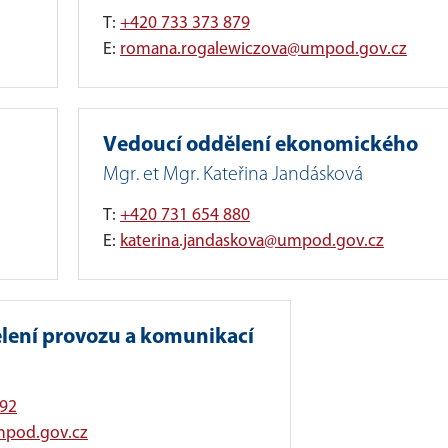
T:
+420 733 373 879
E:
romana.rogalewiczova@umpod.gov.cz
Vedoucí oddělení ekonomického
Mgr. et Mgr. Kateřina Jandásková
T:
+420 731 654 880
E:
katerina.jandaskova@umpod.gov.cz
lení provozu a komunikací
892
mpod.gov.cz