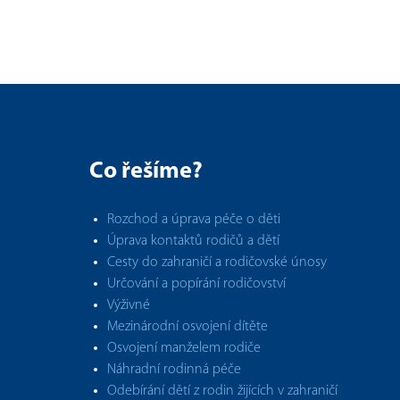
Co řešíme?
Rozchod a úprava péče o děti
Úprava kontaktů rodičů a dětí
Cesty do zahraničí a rodičovské únosy
Určování a popírání rodičovství
Výživné
Mezinárodní osvojení dítěte
Osvojení manželem rodiče
Náhradní rodinná péče
Odebírání dětí z rodin žijících v zahraničí