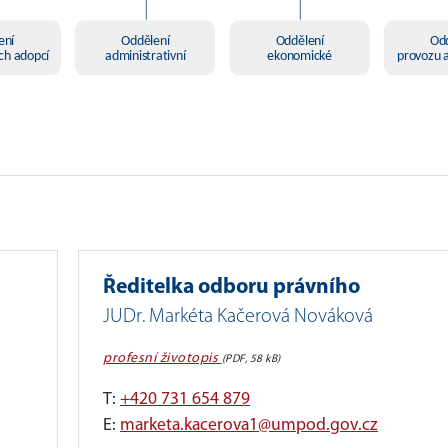
Ředitelka odboru právního
JUDr. Markéta Kačerová Nováková
profesní životopis
(PDF, 58 kB)
T:
+420
731 654 879
E:
marketa.kacerova1@umpod.gov.cz