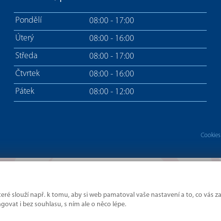
Pondělí
08:00 - 17:00
Úterý
08:00 - 16:00
Středa
08:00 - 17:00
Čtvrtek
08:00 - 16:00
Pátek
08:00 - 12:00
Cookies
ré slouží např. k tomu, aby si web pamatoval vaše nastavení a to, co vás za
Kde hranice rozdělují,
vat i bez souhlasu, s ním ale o něco lépe.
my spojujeme.