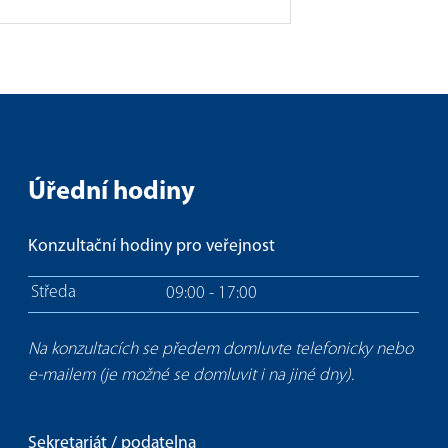
Úřední hodiny
Konzultační hodiny pro veřejnost
Středa
09:00 - 17:00
Na konzultacích se předem domluvte telefonicky nebo
e-mailem (je možné se domluvit i na jiné dny).
Sekretariát / podatelna