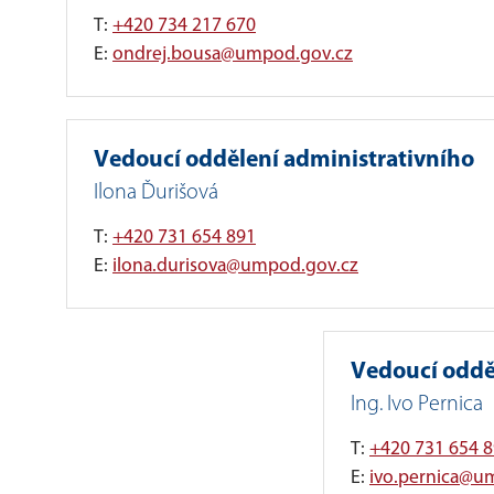
T:
+420 734 217 670
E:
ondrej.bousa@umpod.gov.cz
Vedoucí oddělení administrativního
Ilona Ďurišová
T:
+420 731 654 891
E:
ilona.durisova@umpod.gov.cz
Vedoucí oddě
Ing. Ivo Pernica
T:
+420 731 654 
E:
ivo.pernica@u