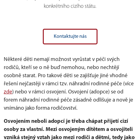
konkrétního cizího státu.
Kontaktujte nás
Některé děti nemají možnost vyrůstat v péči svých
rodičů, kteří se o ně buď nemohou, nebo nechtějí
osobně starat. Pro takové děti se zajišťuje jiné vhodné
řešení nejčastěji v rámci tzv. náhradní rodinné péče (více
zde
) nebo v rámci osvojení. Osvojení (adopce) se od
forem náhradní rodinné péče zásadně odlišuje a nově je
vnímáno jako forma rodičovství.
Osvojením neboli adopcí je třeba chápat přijetí cizí
osoby za vlastní. Mezi osvojeným dítětem a osvojiteli
vzniká stejný vztah jako mezi rodiči a dětmi, tedy jako