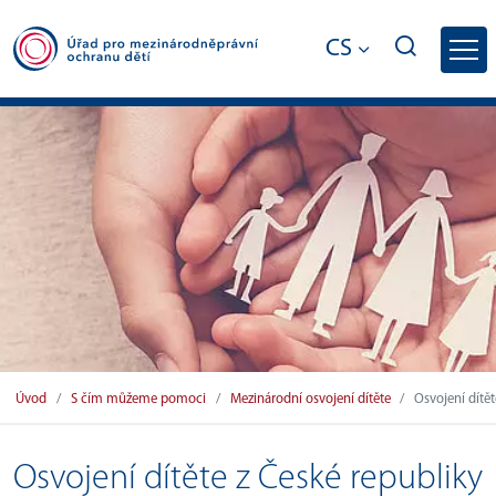
CS
Osvojení dítěte z České republiky do ciz
Úvod
S čím můžeme pomoci
Mezinárodní osvojení dítěte
Osvojení dítět
Osvojení dítěte z České republiky