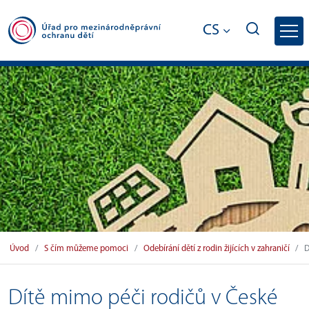
CS
Dítě mimo péči rodičů v České republic
Úvod
S čím můžeme pomoci
Odebírání dětí z rodin žijících v zahraničí
D
Dítě mimo péči rodičů v České