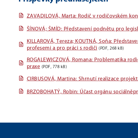
ZAVADILOVÁ, Marta: Rodič v rodičovském konf
ŠÍNOVÁ; ŠMÍD: Představení podnětu pro legis
KILLAROVÁ, Tereza; KOUTNÁ, Soňa: Představe
profesemi a pro práci s rodiči
(PDF, 268 kB)
ROGALEWICZOVÁ, Romana: Problematika rodičo
praxe
(PDF, 778 kB)
CIRBUSOVÁ, Martina: Shrnutí realizace projek
BRZOBOHATÝ, Robin: Účast orgánu sociálněprá