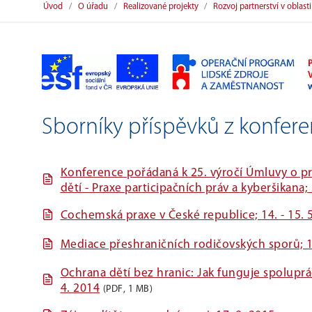
Úvod
O úřadu
Realizované projekty
Rozvoj partnerství v oblas
Sborníky příspěvků z konfe
Konference pořádaná k 25. výročí Úmluvy o prá
dětí - Praxe participačních práv a kyberšikana; 
Cochemská praxe v České republice; 14. - 15. 
Mediace přeshraničních rodičovských sporů; 13
Ochrana dětí bez hranic: Jak funguje spolupr
4. 2014
(PDF, 1 MB)