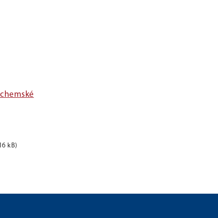
Cochemské
16 kB)