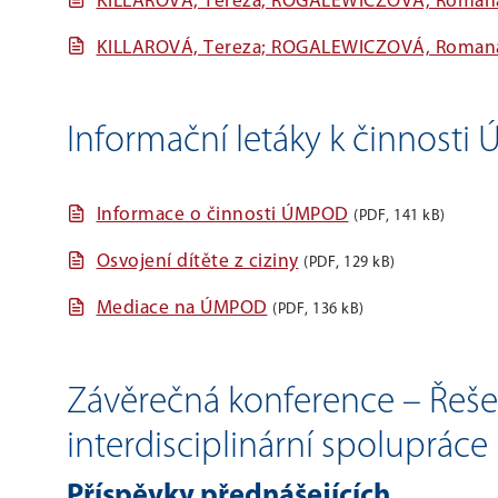
KILLAROVÁ, Tereza; ROGALEWICZOVÁ, Romana: 
KILLAROVÁ, Tereza; ROGALEWICZOVÁ, Romana: 
Informační letáky k činnost
Informace o činnosti ÚMPOD
(PDF, 141 kB)
Osvojení dítěte z ciziny
(PDF, 129 kB)
Mediace na ÚMPOD
(PDF, 136 kB)
Závěrečná konference – Řešen
interdisciplinární spolupráce
Příspěvky přednášejících