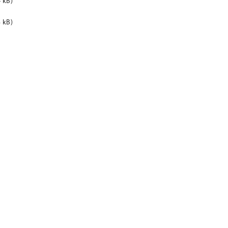
 kB)
 kB)