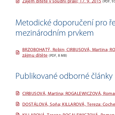
Zájem dítěte v soudní praxi; 17. 9. 2015
(PDF, 9
Metodické doporučení pro řeš
mezinárodním prvkem
BRZOBOHATÝ, Robin; CIRBUSOVÁ, Martina; ROG
zájmu dítěte
(PDF, 8 MB)
Publikované odborné články
CIRBUSOVÁ, Martina; ROGALEWICZOVÁ, Romana
DOSTÁLOVÁ, Soňa; KILLAROVÁ, Tereza: Cochem