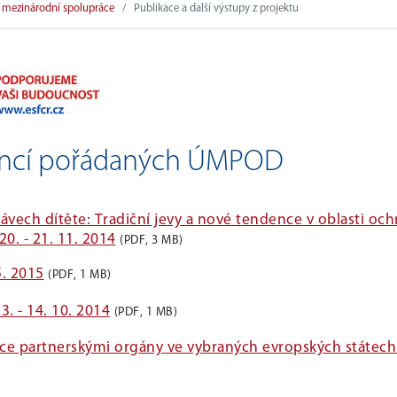
ti mezinárodní spolupráce
Publikace a další výstupy z projektu
rencí pořádaných ÚMPOD
vech dítěte: Tradiční jevy a nové tendence v oblasti och
20. - 21. 11. 2014
(PDF, 3 MB)
5. 2015
(PDF, 1 MB)
. - 14. 10. 2014
(PDF, 1 MB)
áce partnerskými orgány ve vybraných evropských státech