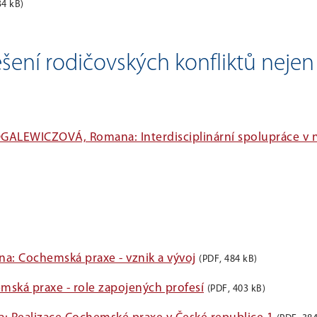
34 kB)
ení rodičovských konfliktů nejen
ALEWICZOVÁ, Romana: Interdisciplinární spolupráce v 
: Cochemská praxe - vznik a vývoj
(PDF, 484 kB)
ská praxe - role zapojených profesí
(PDF, 403 kB)