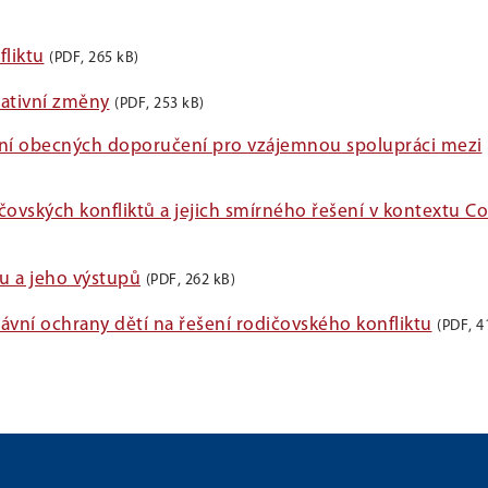
liktu
(PDF, 265 kB)
lativní změny
(PDF, 253 kB)
ní obecných doporučení pro vzájemnou spolupráci mezi
vských konfliktů a jejich smírného řešení v kontextu 
tu a jeho výstupů
(PDF, 262 kB)
vní ochrany dětí na řešení rodičovského konfliktu
(PDF, 4