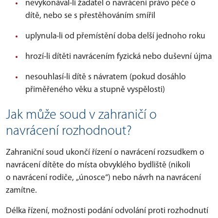
nevykonával-li žadatel o navrácení právo péče o
dítě, nebo se s přestěhováním smířil
uplynula-li od přemístění doba delší jednoho roku
hrozí-li dítěti navrácením fyzická nebo duševní újma
nesouhlasí-li dítě s návratem (pokud dosáhlo
přiměřeného věku a stupně vyspělosti)
Jak může soud v zahraničí o
navrácení rozhodnout?
Zahraniční soud ukončí řízení o navrácení rozsudkem o
navrácení dítěte do místa obvyklého bydliště (nikoli
o navrácení rodiče, „únosce“) nebo návrh na navrácení
zamítne.
Délka řízení, možnosti podání odvolání proti rozhodnutí