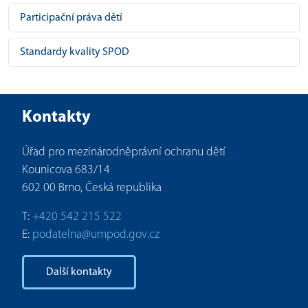
Participační práva dětí
Standardy kvality SPOD
Kontakty
Úřad pro mezinárodněprávní ochranu dětí
Kounicova 683/14
602 00 Brno, Česká republika
T:
+420 542 215 522
E:
podatelna@umpod.gov.cz
Další kontakty