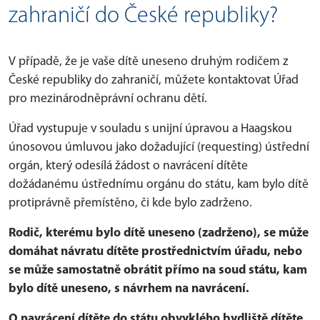
zahraničí do České republiky?
V případě, že je vaše dítě uneseno druhým rodičem z
České republiky do zahraničí, můžete kontaktovat Úřad
pro mezinárodněprávní ochranu dětí.
Úřad vystupuje v souladu s unijní úpravou a Haagskou
únosovou úmluvou jako dožadující (requesting) ústřední
orgán, který odesílá žádost o navrácení dítěte
dožádanému ústřednímu orgánu do státu, kam bylo dítě
protiprávně přemístěno, či kde bylo zadrženo.
Rodič, kterému bylo dítě uneseno (zadrženo), se může
domáhat návratu dítěte prostřednictvím úřadu, nebo
se může samostatně obrátit přímo na soud státu, kam
bylo dítě uneseno, s návrhem na navrácení.
O navrácení dítěte do státu obvyklého bydliště dítěte