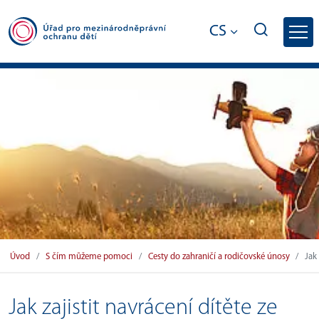
CS
Jak zajistit navrácení dítěte ze zahranič
Úvod
S čím můžeme pomoci
Cesty do zahraničí a rodičovské únosy
Jak
Jak zajistit navrácení dítěte ze