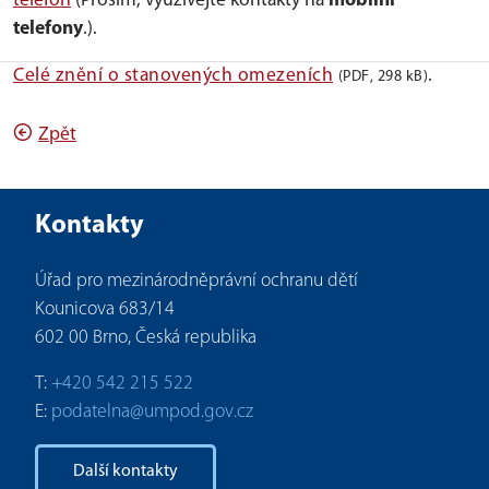
telefon
(Prosím, využívejte kontakty na
mobilní
telefony
.).
Celé znění o stanovených omezeních
.
(PDF, 298 kB)
Zpět
Kontakty
Úřad pro mezinárodněprávní ochranu dětí
Kounicova 683/14
602 00 Brno, Česká republika
T:
+420 542 215 522
E:
podatelna@umpod.gov.cz
Další kontakty