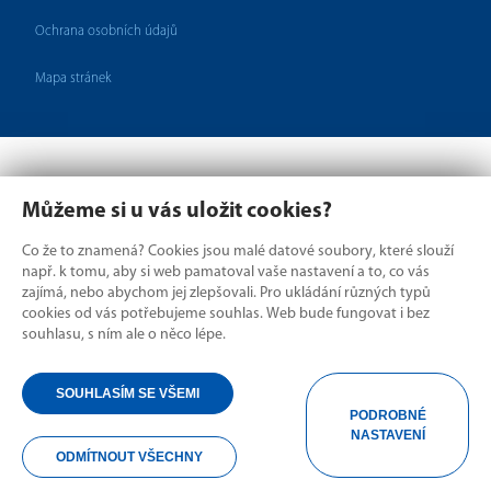
Ochrana osobních údajů
Mapa stránek
Můžeme si u vás uložit cookies?
Co že to znamená? Cookies jsou malé datové soubory, které slouží
např. k tomu, aby si web pamatoval vaše nastavení a to, co vás
zajímá, nebo abychom jej zlepšovali. Pro ukládání různých typů
cookies od vás potřebujeme souhlas. Web bude fungovat i bez
Kde hranice rozdělují,
souhlasu, s ním ale o něco lépe.
my spojujeme.
SOUHLASÍM SE VŠEMI
PODROBNÉ
Copyright © 2026 ÚMPOD
NASTAVENÍ
ODMÍTNOUT VŠECHNY