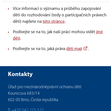
Více informací o významu a průběhu zapojování
dětí do rozhodování (tedy o participačních právech
dětí) najdete na
této stránce
.
Podívejte se na to, jak naši práci mohou vidět
jiné
děti
.
Podívejte se na to, jaká práva
děti mají
.
Kontakty
Úřad pro mezinárodněprávní ochranu dětí
Kounicova 683/14
602 00 Brno, Česká republika
T:
+420 542 215 522