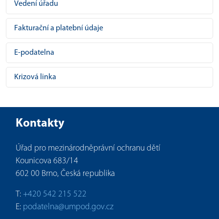
Vedení úřadu
Fakturační a platební údaje
E-podatelna
Krizová linka
Kontakty
Úřad pro mezinárodněprávní ochranu dětí
Kounicova 683/14
602 00 Brno, Česká republika
T:
+420 542 215 522
E:
podatelna@umpod.gov.cz