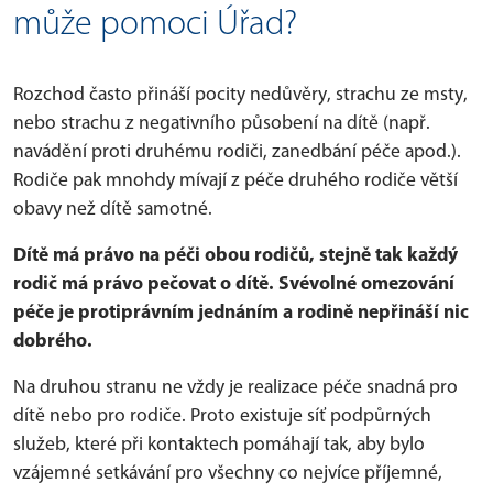
může pomoci Úřad?
Rozchod často přináší pocity nedůvěry, strachu ze msty,
nebo strachu z negativního působení na dítě (např.
navádění proti druhému rodiči, zanedbání péče apod.).
Rodiče pak mnohdy mívají z péče druhého rodiče větší
obavy než dítě samotné.
Dítě má právo na péči obou rodičů, stejně tak každý
rodič má právo pečovat o dítě. Svévolné omezování
péče je protiprávním jednáním a rodině nepřináší nic
dobrého.
Na druhou stranu ne vždy je realizace péče snadná pro
dítě nebo pro rodiče. Proto existuje síť podpůrných
služeb, které při kontaktech pomáhají tak, aby bylo
vzájemné setkávání pro všechny co nejvíce příjemné,