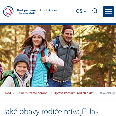
CS
Jaké obavy rodiče mívají? Jak může po
Úvod
S čím můžeme pomoci
Úprava kontaktů rodičů a dětí
Jaké obavy 
Jaké obavy rodiče mívají? Jak