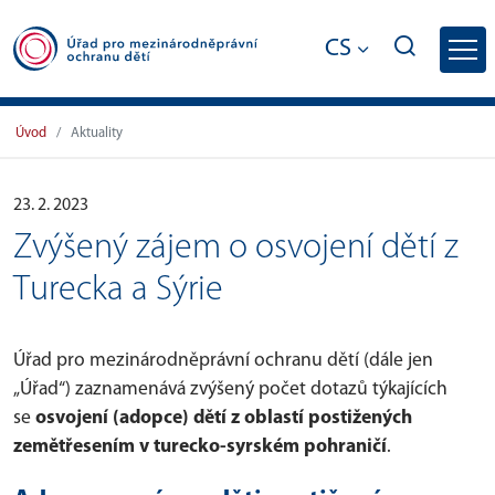
CS
Zvýšený zájem o osvojení dětí z Turecka 
Úvod
Aktuality
23. 2. 2023
Zvýšený zájem o osvojení dětí z
Turecka a Sýrie
Úřad pro mezinárodněprávní ochranu dětí (dále jen
„Úřad“) zaznamenává zvýšený počet dotazů týkajících
se
osvojení (adopce) dětí z oblastí postižených
zemětřesením v turecko-syrském pohraničí
.