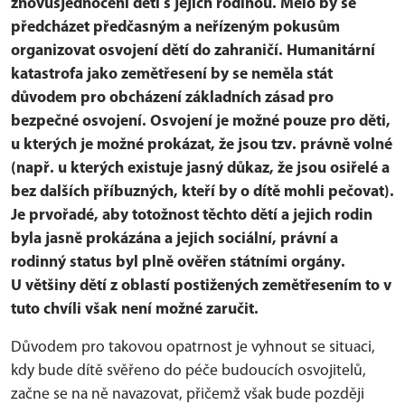
znovusjednocení dětí s jejich rodinou. Mělo by se
předcházet předčasným a neřízeným pokusům
organizovat osvojení dětí do zahraničí. Humanitární
katastrofa jako zemětřesení by se neměla stát
důvodem pro obcházení základních zásad pro
bezpečné osvojení. Osvojení je možné pouze pro děti,
u kterých je možné prokázat, že jsou tzv. právně volné
(např. u kterých existuje jasný důkaz, že jsou osiřelé a
bez dalších příbuzných, kteří by o dítě mohli pečovat).
Je prvořadé, aby totožnost těchto dětí a jejich rodin
byla jasně prokázána a jejich sociální, právní a
rodinný status byl plně ověřen státními orgány.
U většiny dětí z oblastí postižených zemětřesením to v
tuto chvíli však není možné zaručit.
Důvodem pro takovou opatrnost je vyhnout se situaci,
kdy bude dítě svěřeno do péče budoucích osvojitelů,
začne se na ně navazovat, přičemž však bude později