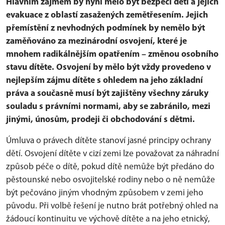
Hlavním zájmem by nyní mělo být bezpečí dětí a jejich
evakuace z oblastí zasažených zemětřesením. Jejich
přemístění z nevhodných podmínek by nemělo být
zaměňováno za mezinárodní osvojení, které je
mnohem radikálnějším opatřením – změnou osobního
stavu dítěte. Osvojení by mělo být vždy provedeno v
nejlepším zájmu dítěte s ohledem na jeho základní
práva a současně musí být zajištěny všechny záruky
souladu s právními normami, aby se zabránilo, mezi
jinými, únosům, prodeji či obchodování s dětmi.
Úmluva o právech dítěte stanoví jasné principy ochrany
dětí. Osvojení dítěte v cizí zemi lze považovat za náhradní
způsob péče o dítě, pokud dítě nemůže být předáno do
pěstounské nebo osvojitelské rodiny nebo o ně nemůže
být pečováno jiným vhodným způsobem v zemi jeho
původu. Při volbě řešení je nutno brát potřebný ohled na
žádoucí kontinuitu ve výchově dítěte a na jeho etnický,