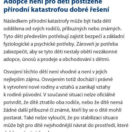
Adopce není pro děti postižené
přírodní katastrofou dobré řešení
Následkem přírodní katastrofy může být řada dětí
oddělena od svých rodičů, příbuzných nebo známých.
Tyto děti především potřebují zajistit bezpečí a základní
fyziologické a psychické potřeby. Zároveň je potřeba
zabezpečit, aby se tyto děti nestaly obětí nezákonné
adopce, únosů a prodeje a obchodování s dětmi.
Osvojení těchto dětí není vhodné a není v jejich
nejlepším zájmu. Osvojením totiž dochází i právně
k vytvoření nové rodiny a vztahů a zanikají vztahy
k rodině původní. V současné situaci nelze oficiálně
potvrdit, že dítě ztratilo oba rodiče, nebo že dítě nemá
žádné další příbuzné či známé, kteří by se o dítě mohli
postarat. Také nelze vyloučit, že po stabilizaci situace
může být pro dítě nejvhodnější návrat do prostředí, které