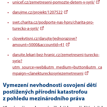
unicef.cz/zemetreseni-pomozte-detem-v-syrii/
darujme.cz/projekt/1207522
svet.charita.cz/podporte-nas-hprs/charita-pro-
turecko-a-syrii/
clovekvtisni.cz/darujte/jednorazove?
amount=5000&accountId=41
darujte.lekari-bez-hranic.cz/zemetreseni-turecko-
syrie?
utm_source=web&utm_medium=button&utm_ca
mpaign=clanektureckosyriezemetreseni
Vymezení nevhodnosti osvojení dětí
postižených přírodní katastrofou
z pohledu mezinárodního práva