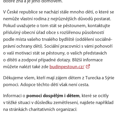
dobře zná a je jeho domovem.
V České republice se nachází stále mnoho dětí, o které se
nemůže vlastní rodina z nejrůznějších důvodů postarat.
Pokud uvažujete o tom stát se pěstounem, kontaktujte
příslušný obecní úřad obce s rozšířenou působností
podle místa vašeho trvalého bydliště (oddělení sociálně-
právní ochrany dětí). Sociální pracovníci s vámi pohovoří
o vaší motivaci stát se pěstouny, o vašich představách
o dítěti a zodpoví případné dotazy. Bližší informace
můžete nalézt také zde
budinpestoun.cz/
Děkujeme všem, kteří mají zájem dětem z Turecka a Sýrie
pomoci. Adopce těchto dětí však není cesta.
Informaci o
pomoci dospělým i dětem
, které se ocitly
v těžké situaci v důsledku zemětřesení, najdete například
na stránkách charitativních organizací: