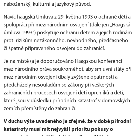
náboženský, kulturní a jazykový původ.
Navíc haagská Úmluva z 29. května 1993 o ochraně dětí a
spolupráci při mezinárodním osvojení (dále jen „Haagská
úmluva 1993“) poskytuje ochranu dětem a jejich rodinám
proti rizikům nezákonného, nevhodného, předčasného
či špatně připraveného osvojení do zahraničí.
Je na místě (a je doporučováno Haagskou konferencí
mezinárodního práva soukromého), aby smluvní státy při
mezinárodním osvojení dbaly zvýšené opatrnosti a
předcházely nesouladům se zákony při veškerých
zahraničních procesech osvojení dětí uprchlíků a dětí,
které jsou v důsledku přírodních katastrof v domovských
zemích přemístěny do zahraničí.
V duchu výše uvedeného je zřejmé, že v době přírodní
katastrofy musí mít nejvyšší prioritu pokusy o